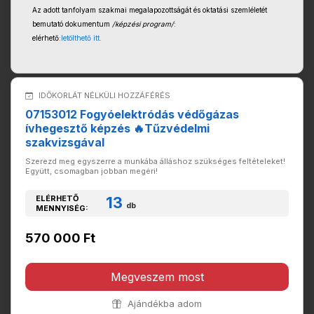
Az adott tanfolyam szakmai megalapozottságát és oktatási szemléletét
bemutató dokumentum
/képzési program/
:
elérhető
:letölthető itt.
IDŐKORLÁT NÉLKÜLI HOZZÁFÉRÉS
07153012 Fogyóelektródás védőgázas
ívhegesztő képzés 🔥Tűzvédelmi
szakvizsgával
Szerezd meg egyszerre a munkába álláshoz szükséges feltételeket!
Együtt, csomagban jobban megéri!
ELÉRHETŐ
13
db
MENNYISÉG:
570 000 Ft
Megveszem most
Ajándékba adom