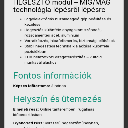
HEGESZTŐ modul – MIG/MAG
technológia lépésről lépésre
Fogyóelektródás huzaladagoló gép beállítása és
kezelése
Hegesztés különféle anyagokon: szénacél,
rozsdamentes acél, alumínium
Varratképzés, hibafelismerés, biztonsági előírások
Stabil hegesztési technika kialakítása különféle
pozíciókban
TÜV nemzetközi vizsgafelkészítés – külföldi
munkavállaláshoz
Fontos információk
Képzés időtartama:
3 hónap
Helyszín és ütemezés
Elméleti rész:
Online tanteremben, rugalmas
időbeosztásban
Gyakorlati rész:
Korszerű hegesztőműhelyben,