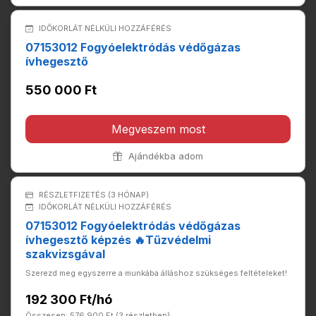
IDŐKORLÁT NÉLKÜLI HOZZÁFÉRÉS
07153012 Fogyóelektródás védőgázas
ívhegesztő
550 000 Ft
Megveszem most
Ajándékba adom
RÉSZLETFIZETÉS (3 HÓNAP)
IDŐKORLÁT NÉLKÜLI HOZZÁFÉRÉS
07153012 Fogyóelektródás védőgázas
ívhegesztő képzés 🔥Tűzvédelmi
szakvizsgával
Szerezd meg egyszerre a munkába álláshoz szükséges feltételeket!
192 300 Ft/hó
Összesen: 576 900 Ft (3 részletben)