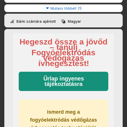
Mutass többet! (1)
Bárki számára ajánlott
Magyar
Hegeszd össze a jövőd
– tanulj
Fogyóelektródás
védőgázas
ívhegesztést!
Űrlap ingyenes
tájékoztatásra
Ismerd meg a
fogyóelektródás védőgázas