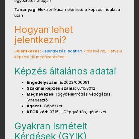
egyeztetés alapján
Tananyag:
Elektronikusan elérhető a képzés indulása
után
Hogyan lehet
jelentkezni?
Jelentkezés:
Jelentkezési adatlap
kitöltésével, illetve a
képzési díj megfizetésével!
Képzés általános adatai
Engedélyszám:
E/2023/000091
Szakmai képzés száma:
07153012
Megnevezés:
Fogyóelektródás védőgázas
ívhegesztő
Ágazat:
Gépészet
KEOR kód:
0715 – Gépgyártás, gépészet
Gyakran Ismételt
Kérdések (GYIK)