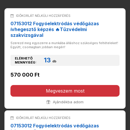
IDŐKORLÁT NÉLKÜLI HOZZÁFÉRÉS
07153012 Fogyóelektródás védőgázas
ívhegesztő képzés 🔥Tűzvédelmi
szakvizsgával
Szerezd meg egyszerre a munkába álláshoz szükséges feltételeket!
Együtt, csomagban jobban megéri!
ELÉRHETŐ
13
db
MENNYISÉG:
570 000 Ft
Megveszem most
Ajándékba adom
IDŐKORLÁT NÉLKÜLI HOZZÁFÉRÉS
07153012 Fogyóelektródás védőgázas