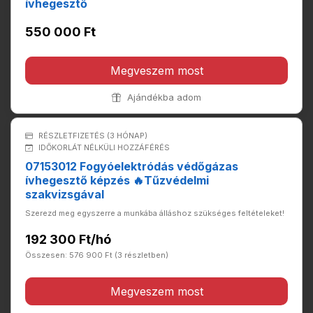
ívhegesztő
550 000 Ft
Megveszem most
Ajándékba adom
RÉSZLETFIZETÉS (3 HÓNAP)
IDŐKORLÁT NÉLKÜLI HOZZÁFÉRÉS
07153012 Fogyóelektródás védőgázas
ívhegesztő képzés 🔥Tűzvédelmi
szakvizsgával
Szerezd meg egyszerre a munkába álláshoz szükséges feltételeket!
192 300 Ft/hó
Összesen: 576 900 Ft (3 részletben)
Megveszem most