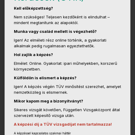
Kell előképzettség?
Nem szükséges! Teljesen kezdőként is elindulhat –
mindent megtanítunk az alapoktól.
Munka vagy család mellett is végezhető?
Igen! Az elméleti rész online történik, a gyakorlati
alkalmak pedig rugalmasan egyeztethetők.
Hol zajlik a képzés?
Elmélet: Online. Gyakorlat: ipari műhelyekben, korszerű
környezetben.
Külföldön is elismert a képzés?
Igen! A képzés végén TÜV minősítést szerezhet, amelyet
nemzetközileg is elismernek.
Mikor kapom meg a bizonyítványt?
Sikeres vizsgát követően, Független Vizsgaközpont által
szervezett képesítő vizsga után.
A képzési díj a TÜV vizsgadíjat nem tartalmazza!
A képzéssel kapcsolatos szakmai háttér