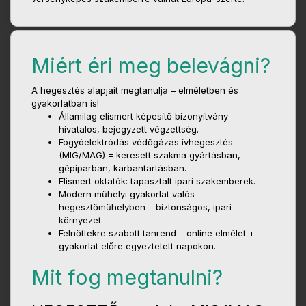
Miért éri meg belevágni?
A hegesztés alapjait megtanulja – elméletben és
gyakorlatban is!
Államilag elismert képesítő bizonyítvány –
hivatalos, bejegyzett végzettség.
Fogyóelektródás védőgázas ívhegesztés
(MIG/MAG) = keresett szakma gyártásban,
gépiparban, karbantartásban.
Elismert oktatók: tapasztalt ipari szakemberek.
Modern műhelyi gyakorlat valós
hegesztőműhelyben – biztonságos, ipari
környezet.
Felnőttekre szabott tanrend – online elmélet +
gyakorlat előre egyeztetett napokon.
Mit fog megtanulni?