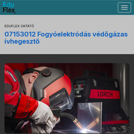
Togg
navig
EDUFLEX OKTATÓ
07153012 Fogyóelektródás védőgázas
ívhegesztő