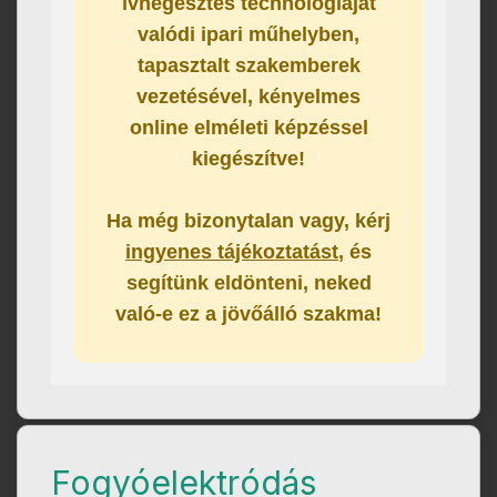
ívhegesztés technológiáját
valódi ipari műhelyben
,
tapasztalt szakemberek
vezetésével,
kényelmes
online elméleti képzéssel
kiegészítve!
Ha még bizonytalan vagy, kérj
ingyenes tájékoztatást
, és
segítünk eldönteni, neked
való-e ez a jövőálló szakma!
Fogyóelektródás