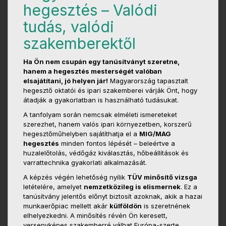
hegesztés – Valódi
tudás, valódi
szakemberektől
Ha Ön nem csupán egy tanúsítványt szeretne,
hanem a hegesztés mesterségét valóban
elsajátítani, jó helyen jár!
Magyarország tapasztalt
hegesztő oktatói és ipari szakemberei várják Önt, hogy
átadják a gyakorlatban is használható tudásukat.
A tanfolyam során nemcsak elméleti ismereteket
szerezhet, hanem valós ipari környezetben, korszerű
hegesztőműhelyben sajátíthatja el a
MIG/MAG
hegesztés
minden fontos lépését – beleértve a
huzalelőtolás, védőgáz kiválasztás, hőbeállítások és
varrattechnika gyakorlati alkalmazását.
A képzés végén lehetőség nyílik
TÜV minősítő vizsga
letételére, amelyet
nemzetközileg is elismernek
. Ez a
tanúsítvány jelentős előnyt biztosít azoknak, akik a hazai
munkaerőpiac mellett akár
külföldön
is szeretnének
elhelyezkedni. A minősítés révén Ön keresett,
versenyképes szakemberré válhat Európa-szerte.