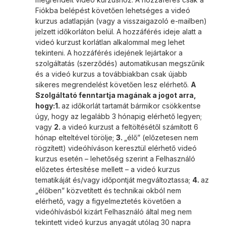
Fiókba belépést követően lehetséges a videó
kurzus adatlapján (vagy a visszaigazoló e-mailben)
jelzett időkorláton belül. A hozzáférés ideje alatt a
videó kurzust korlátlan alkalommal meg lehet
tekinteni. A hozzáférés idejének lejártakor a
szolgáltatás (szerződés) automatikusan megszűnik
és a videó kurzus a továbbiakban csak újabb
sikeres megrendelést követően lesz elérhető.
A
Szolgáltató fenntartja magának a jogot arra,
hogy:
1.
az időkorlát tartamát bármikor csökkentse
úgy, hogy az legalább 3 hónapig elérhető legyen;
vagy
2.
a videó kurzust a feltöltésétől számított 6
hónap elteltével törölje;
3.
„élő” (előzetesen nem
rögzített) videóhíváson keresztül elérhető videó
kurzus esetén – lehetőség szerint a Felhasználó
előzetes értesítése mellett – a videó kurzus
tematikáját és/vagy időpontját megváltoztassa;
4.
az
„élőben” közvetített és technikai okból nem
elérhető, vagy a figyelmeztetés követően a
videóhívásból kizárt Felhasználó által meg nem
tekintett videó kurzus anyagát utólag 30 napra