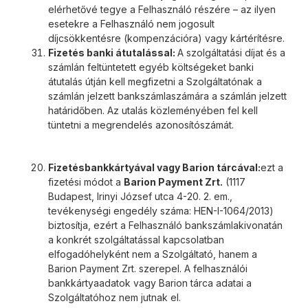
elérhetővé tegye a Felhasználó részére – az ilyen
esetekre a Felhasználó nem jogosult
díjcsökkentésre (kompenzációra) vagy kártérítésre.
Fizetés banki átutalással:
A szolgáltatási díjat és a
számlán feltüntetett egyéb költségeket banki
átutalás útján kell megfizetni a Szolgáltatónak a
számlán jelzett bankszámlaszámára a számlán jelzett
határidőben. Az utalás közleményében fel kell
tüntetni a megrendelés azonosítószámát.
Fizetés
bankkártyával vagy Barion tárcával:
ezt a
fizetési módot a
Barion Payment Zrt.
(1117
Budapest, Irinyi József utca 4-20. 2. em.,
tevékenységi engedély száma: HEN-I-1064/2013)
biztosítja, ezért a Felhasználó bankszámlakivonatán
a konkrét szolgáltatással kapcsolatban
elfogadóhelyként nem a Szolgáltató, hanem a
Barion Payment Zrt. szerepel. A felhasználói
bankkártyaadatok vagy Barion tárca adatai a
Szolgáltatóhoz nem jutnak el.