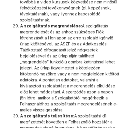
továbbá a videó kurzusok közvetítése nem minősül
felnőttképzési tevékenységnek (pl. képzésnek,
távoktatásnak), vagy ilyenhez kapcsolódó
szolgáltatásnak.
A szolgáltatás megrendelése:
A szolgáltatás
megrendelését és az ahhoz szükséges Fiók
létrehozását a Honlapon az erre szolgáló igénylő
űrlap kitöltésével, az ÁSZF és az Adatkezelési
Tájékoztató elfogadását jelző négyzetek
bejelölésével és az űrlap alján található
„megrendelés” funkciójú gombra kattintással lehet
jelezni. Az űrlap figyelmeztet a kötelezően
kitöltendő mezőkre vagy a nem megfelelően kitöltött
adatokra. A pontatlan adatokat, valamint a
kiválasztott szolgáltatást a megrendelés elküldése
előtt lehet módosítani. A szerződés azon a napon
jön létre, amikor a Szolgáltatótól megérkezik a
Felhasználóhoz a szolgáltatás megrendelésének e-
mailes visszaigazolása.
A szolgáltatás teljesítése:
A szolgáltatási díj
megfizetését követően a Felhasználó hozzáfér a
megrendelt videó kurzushoz. A hozzáférés csak a