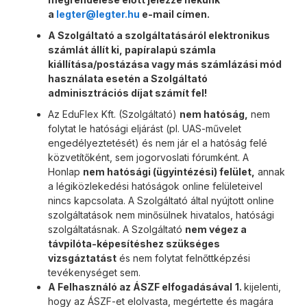
a
legter@legter.hu
e-mail címen.
A Szolgáltató a szolgáltatásáról elektronikus
számlát állít ki, papíralapú számla
kiállítása/postázása vagy más számlázási mód
használata esetén a Szolgáltató
adminisztrációs díjat számít fel!
Az EduFlex Kft. (Szolgáltató)
nem hatóság,
nem
folytat le hatósági eljárást (pl. UAS-művelet
engedélyeztetését) és nem jár el a hatóság felé
közvetítőként, sem jogorvoslati fórumként. A
Honlap
nem hatósági (ügyintézési) felület,
annak
a légiközlekedési hatóságok online felületeivel
nincs kapcsolata. A Szolgáltató által nyújtott online
szolgáltatások nem minősülnek hivatalos, hatósági
szolgáltatásnak. A Szolgáltató
nem végez a
távpilóta-képesítéshez szükséges
vizsgáztatást
és nem folytat felnőttképzési
tevékenységet sem.
A Felhasználó az ÁSZF elfogadásával
1.
kijelenti,
hogy az ÁSZF-et elolvasta, megértette és magára