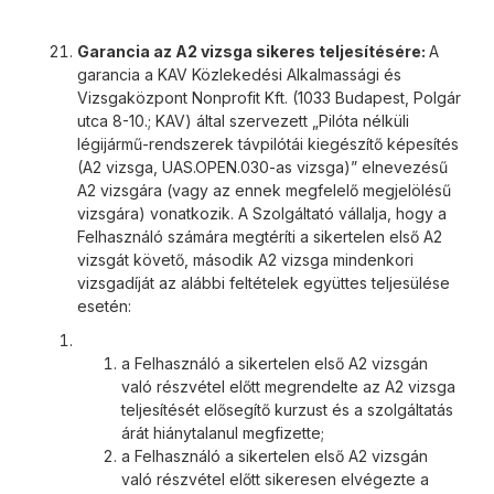
Garancia az A2 vizsga sikeres teljesítésére:
A
garancia a KAV Közlekedési Alkalmassági és
Vizsgaközpont Nonprofit Kft. (1033 Budapest, Polgár
utca 8-10.; KAV) által szervezett „Pilóta nélküli
légijármű-rendszerek távpilótái kiegészítő képesítés
(A2 vizsga, UAS.OPEN.030-as vizsga)” elnevezésű
A2 vizsgára (vagy az ennek megfelelő megjelölésű
vizsgára) vonatkozik. A Szolgáltató vállalja, hogy a
Felhasználó számára megtéríti a sikertelen első A2
vizsgát követő, második A2 vizsga mindenkori
vizsgadíját az alábbi feltételek együttes teljesülése
esetén:
a Felhasználó a sikertelen első A2 vizsgán
való részvétel előtt megrendelte az A2 vizsga
teljesítését elősegítő kurzust és a szolgáltatás
árát hiánytalanul megfizette;
a Felhasználó a sikertelen első A2 vizsgán
való részvétel előtt sikeresen elvégezte a