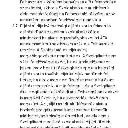
Felhasználó a kérelem benyújtása előtt felmondja a
szerződést, akkor a Szolgáltató a már elkészült
dokumentációt átadja a Felhasználó részére, azok
tartalmáért azonban felelősséget nem vállal.
Eljárási díjak:
A hatósági eljárás során felmerülő
eljárási díjak közvetített szolgáltatásként a
mindenkori hatályos jogszabályok szerinti ÁFA-
tartalommal kerülnek kiszámlázásra a Felhasználó
részére. A Szolgáltató az eljárási díj
megelőlegezésére nem köteles. A Szolgáltató nem
vállal felelősséget azért, ha az általa előzetesen
jelzett vagy becsült összeghez képest a hatósági
eljárás során további eljárási díjak merülnek fel,
illetve, ha ezek meg nem fizetése miatt a hatósági
eljárás megszűnik. A már felmerült és a Szolgáltató
által megfizetett eljárási díjat a Felhasználónak akkor
is meg kell fizetnie, ha a szerződés időközben
megszűnt. Az
„eljárási díjak”
kifejezés alatt a
konkrét szolgáltatással kapcsolatban felmerült
minden olyan költséget érteni kell, amely nem a
Szolgáltatót megillető szolgáltatási díj (pl. illeték,
igazgatási szolgáltatási díj, szakhatósági díj, légi