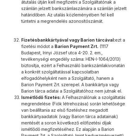
átutalás útján kell megfizetni a Szolgáltatónak a
számlán jelzett bankszámlaszámára a számlán jelzett
határidőben. Az utalás közleményében fel kell
tüntetni a megrendelés azonosítószámát.
Fizetés
bankkártyával vagy Barion tárcával:
ezt a
fizetési módot a
Barion Payment Zrt.
(1117
Budapest, Irinyi József utca 4-20. 2. em.,
tevékenységi engedély száma: HEN-I-1064/2013)
biztosítja, ezért a Felhasználó bankszámlakivonatán
a konkrét szolgáltatással kapcsolatban
elfogadóhelyként nem a Szolgáltató, hanem a
Barion Payment Zrt. szerepel. A bankkártya vagy
Barion tárca adatai a Szolgáltatóhoz nem jutnak el.
Ismétlődő fizetés:
A Felhasználónak a szolgáltatás
megrendelése (Fiók létrehozása) során lehetősége
van beállítania az első fizetéshez megadott
bankkártyaadatok (vagy Barion tárca adatainak)
mentését a soron következő előfizetési díjak
ismétlődő megfizetéséhez. Ez alapján a Barion
Payment Zrt. a Szolgáltató (mint kedvezményezett)