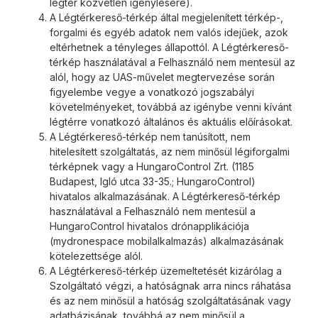
légtér közvetlen igénylésére).
A Légtérkereső-térkép által megjelenített térkép-,
forgalmi és egyéb adatok nem valós idejűek, azok
eltérhetnek a tényleges állapottól. A Légtérkereső-
térkép használatával a Felhasználó nem mentesül az
alól, hogy az UAS-művelet megtervezése során
figyelembe vegye a vonatkozó jogszabályi
követelményeket, továbbá az igénybe venni kívánt
légtérre vonatkozó általános és aktuális előírásokat.
A Légtérkereső-térkép nem tanúsított, nem
hitelesített szolgáltatás, az nem minősül légiforgalmi
térképnek vagy a HungaroControl Zrt. (1185
Budapest, Igló utca 33-35.; HungaroControl)
hivatalos alkalmazásának. A Légtérkereső-térkép
használatával a Felhasználó nem mentesül a
HungaroControl hivatalos drónapplikációja
(mydronespace mobilalkalmazás) alkalmazásának
kötelezettsége alól.
A Légtérkereső-térkép üzemeltetését kizárólag a
Szolgáltató végzi, a hatóságnak arra nincs ráhatása
és az nem minősül a hatóság szolgáltatásának vagy
adatbázisának, továbbá az nem minősül a