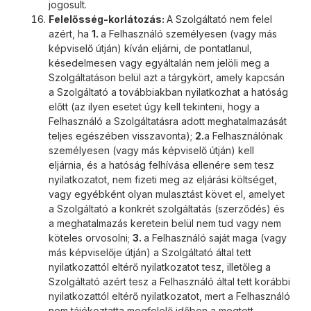
jogosult.
Felelősség-korlátozás:
A Szolgáltató nem felel
azért, ha
1.
a Felhasználó személyesen (vagy más
képviselő útján) kíván eljárni, de pontatlanul,
késedelmesen vagy egyáltalán nem jelöli meg a
Szolgáltatáson belül azt a tárgykört, amely kapcsán
a Szolgáltató a továbbiakban nyilatkozhat a hatóság
előtt (az ilyen esetet úgy kell tekinteni, hogy a
Felhasználó a Szolgáltatásra adott meghatalmazását
teljes egészében visszavonta);
2.
a Felhasználónak
személyesen (vagy más képviselő útján) kell
eljárnia, és a hatóság felhívása ellenére sem tesz
nyilatkozatot, nem fizeti meg az eljárási költséget,
vagy egyébként olyan mulasztást követ el, amelyet
a Szolgáltató a konkrét szolgáltatás (szerződés) és
a meghatalmazás keretein belül nem tud vagy nem
köteles orvosolni;
3.
a Felhasználó saját maga (vagy
más képviselője útján) a Szolgáltató által tett
nyilatkozattól eltérő nyilatkozatot tesz, illetőleg a
Szolgáltató azért tesz a Felhasználó által tett korábbi
nyilatkozattól eltérő nyilatkozatot, mert a Felhasználó
nem tájékoztatta megfelelő időben a megtett