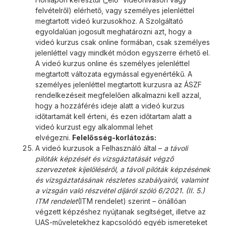
felvételről) elérhető, vagy személyes jelenléttel
megtartott videó kurzusokhoz. A Szolgáltató
egyoldalúan jogosult meghatározni azt, hogy a
videó kurzus csak online formában, csak személyes
jelenléttel vagy mindkét módon egyszerre érhető el.
A videó kurzus online és személyes jelenléttel
megtartott változata egymással egyenértékű. A
személyes jelenléttel megtartott kurzusra az ÁSZF
rendelkezéseit megfelelően alkalmazni kell azzal,
hogy a hozzáférés ideje alatt a videó kurzus
időtartamát kell érteni, és ezen időtartam alatt a
videó kurzust egy alkalommal lehet
elvégezni.
Felelősség-korlátozás:
A videó kurzusok a Felhasználó által –
a távoli
pilóták képzését és vizsgáztatását végző
szervezetek kijelöléséről, a távoli pilóták képzésének
és vizsgáztatásának részletes szabályairól, valamint
a vizsgán való részvétel díjáról szóló 6/2021. (II. 5.)
ITM rendelet
(ITM rendelet) szerint – önállóan
végzett képzéshez nyújtanak segítséget, illetve az
UAS-műveletekhez kapcsolódó egyéb ismereteket