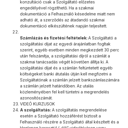
konzultáció csak a Szolgáltató előzetes
engedélyével rögzíthető. Ha a szakmai
dokumentáció a Felhasználó késedelme miatt nem
adható át, a szerződés az átadandó szakmai
dokumentáció elkészültének napján teljesített.
Számlázás és fizetési feltételek:
A Szolgáltató a
szolgáltatási díjat az egyedi árajánlatban fogltak
szerint, egyéb esetben minden megkezdett 30 perc
után felszámítja, a szolgáltatási díjról a számlát a
szakmai tanácsadás végét követően állítja ki. A
szolgáltatási díjat és a számlán feltüntetett egyéb
költségeket banki átutalás útján kell megfizetni a
Szolgáltatónak a számlán jelzett bankszámlaszámára
a számlán jelzett határidőben. Az utalás
közleményében fel kell tüntetni a megrendelés
azonosítószámát.
VIDEÓ KURZUSOK
A szolgáltatás:
A szolgáltatás megrendelése
esetén a Szolgáltató hozzáférést biztosít a
Felhasználó részére a Szolgáltató által készített és a
Honlapon keresztül („élő” videóhíváson vagy