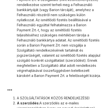
rendelkezése szerint terheli meg a Felhasználó
bankkártyáját (vagy Barion tárcáját), amelyhez a
Felhasználó részéről nem szükséges külön
nyilatkozat. Az ismétlődő fizetés beállításával a
Felhasználó egyúttal felhatalmazza a Barion
Payment Zrt.-t, hogy az ismétlődő fizetés
teljesítéséhez szükséges mértékben tárolja a
Felhasználó bankkártya adatait. Az ismétlődő fizetés
során a Barion Payment Zrt. nem vizsgálja a
Szolgáltató rendelkezésének tartalmát és
jogszerűségét, valamint az ismétlődő fizetés alapjául
szolgáló konkrét szolgáltatást (szerződést). Ennek
megfelelően a Szolgáltató által adott rendelkezés
végrehajtásával összefüggésben keletkezett
károkért a Barion Payment Zrt. a felelősségét kizárja.
***
A SZOLGÁLTATÁSOK KÖZÖS RENDELKEZÉSEI
A szerződés:
A szerződés az e-mailes