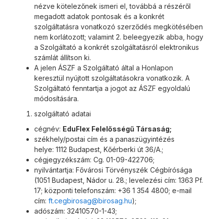
nézve kötelezőnek ismeri el, továbbá a részéről
megadott adatok pontosak és a konkrét
szolgáltatásra vonatkozó szerződés megkötésében
nem korlátozott; valamint 2. beleegyezik abba, hogy
a Szolgáltató a konkrét szolgáltatásról elektronikus
számlát állítson ki.
A jelen ÁSZF a Szolgáltató által a Honlapon
keresztül nyújtott szolgáltatásokra vonatkozik. A
Szolgáltató fenntartja a jogot az ÁSZF egyoldalú
módosítására.
szolgáltató adatai
cégnév:
EduFlex Felelősségű Társaság;
székhely/postai cím és a panaszügyintézés
helye: 1112 Budapest, Kőérberki út 36/A.;
cégjegyzékszám: Cg. 01-09-422706;
nyilvántartja: Fővárosi Törvényszék Cégbírósága
(1051 Budapest, Nádor u. 28.; levelezési cím: 1363 Pf.
17; központi telefonszám: +36 1 354 4800; e-mail
cím:
ft.cegbirosag@birosag.hu
);
adószám: 32410570-1-43;