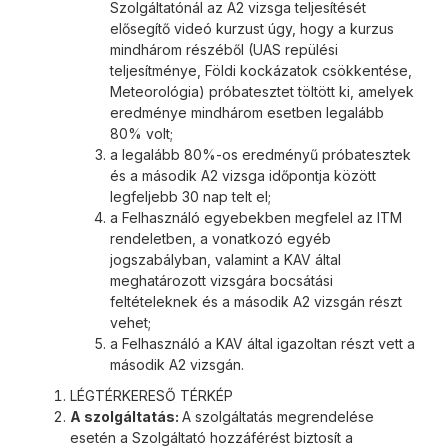
Szolgáltatónál az A2 vizsga teljesítését
elősegítő videó kurzust úgy, hogy a kurzus
mindhárom részéből (UAS repülési
teljesítménye, Földi kockázatok csökkentése,
Meteorológia) próbatesztet töltött ki, amelyek
eredménye mindhárom esetben legalább
80% volt;
a legalább 80%-os eredményű próbatesztek
és a második A2 vizsga időpontja között
legfeljebb 30 nap telt el;
a Felhasználó egyebekben megfelel az ITM
rendeletben, a vonatkozó egyéb
jogszabályban, valamint a KAV által
meghatározott vizsgára bocsátási
feltételeknek és a második A2 vizsgán részt
vehet;
a Felhasználó a KAV által igazoltan részt vett a
második A2 vizsgán.
LÉGTÉRKERESŐ TÉRKÉP
A szolgáltatás:
A szolgáltatás megrendelése
esetén a Szolgáltató hozzáférést biztosít a