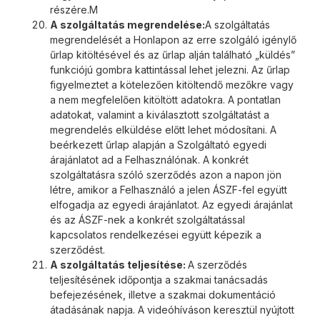
részére.M
A szolgáltatás megrendelése:
A szolgáltatás
megrendelését a Honlapon az erre szolgáló igénylő
űrlap kitöltésével és az űrlap alján található „küldés”
funkciójú gombra kattintással lehet jelezni. Az űrlap
figyelmeztet a kötelezően kitöltendő mezőkre vagy
a nem megfelelően kitöltött adatokra. A pontatlan
adatokat, valamint a kiválasztott szolgáltatást a
megrendelés elküldése előtt lehet módosítani. A
beérkezett űrlap alapján a Szolgáltató egyedi
árajánlatot ad a Felhasználónak. A konkrét
szolgáltatásra szóló szerződés azon a napon jön
létre, amikor a Felhasználó a jelen ÁSZF-fel együtt
elfogadja az egyedi árajánlatot. Az egyedi árajánlat
és az ÁSZF-nek a konkrét szolgáltatással
kapcsolatos rendelkezései együtt képezik a
szerződést.
A szolgáltatás teljesítése:
A szerződés
teljesítésének időpontja a szakmai tanácsadás
befejezésének, illetve a szakmai dokumentáció
átadásának napja. A videóhíváson keresztül nyújtott