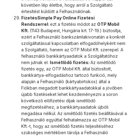
követően lép életbe, hogy arról a Szolgáltató
értesítést küldött a Felhasználónak.
Fizetés
Simple Pay Online Fizetési
Rendszerrel:
ezt a fizetési módot az
OTP Mobil
Kft.
(1143 Budapest, Hungária krt. 17-19.) biztosítja,
ezért a Felhasználó bankszámlakivonatán a konkrét
szolgáltatással kapcsolatban elfogadóhelyként nem
a Szolgáltató, hanem az OTP Mobil Kft. szerepel. A
felhasználói bankkártyaadatok a Szolgáltatóhoz
nem jutnak el.
Ismétlődő fizetés:
Az ismétlődő
fizetés egy, az OTP Mobil Kft. által biztosított,
bankkártya-elfogadáshoz tartozó funkció, mely
alapján a Felhasználó (kártyabirtokos) által a
Fiókban megadott bankkártyaadatokkal a jövőben
újabb fizetéseket lehet kezdeményezni a soron
következő előfizetési díjak ismétlődő
megfizetéséhez, a bankkártyaadatok újbóli
megadása nélkül. Az ismétlődő fizetés beállításával a
Felhasználó egyúttal felhatalmazza az OTP Mobil
Kft.-t, hogy az ismétlődő fizetés teljesítéséhez
szükséges mértékben tárolja a Felhasználó