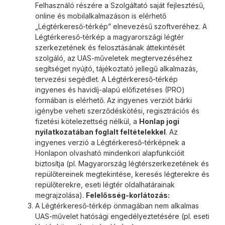
Felhasználó részére a Szolgáltató saját fejlesztésű,
online és mobilalkalmazáson is elérhető
„Légtérkereső-térkép” elnevezésű szoftveréhez. A
Légtérkereső-térkép a magyarországi légtér
szerkezetének és felosztásának áttekintését
szolgáló, az UAS-műveletek megtervezéséhez
segítséget nyújtó, tájékoztató jellegű alkalmazás,
tervezési segédlet. A Légtérkereső-térkép
ingyenes és havidíj-alapú előfizetéses (PRO)
formában is elérhető. Az ingyenes verziót bárki
igénybe veheti szerződéskötési, regisztrációs és
fizetési kötelezettség nélkül, a
Honlap jogi
nyilatkozatában foglalt feltételekkel
. Az
ingyenes verzió a Légtérkereső-térképnek a
Honlapon olvasható mindenkori alapfunkcióit
biztosítja (pl. Magyarország légtérszerkezetének és
repülőtereinek megtekintése, keresés légterekre és
repülőterekre, eseti légtér oldalhatárainak
megrajzolása).
Felelősség-korlátozás:
A Légtérkereső-térkép önmagában nem alkalmas
UAS-művelet hatósági engedélyeztetésére (pl. eseti