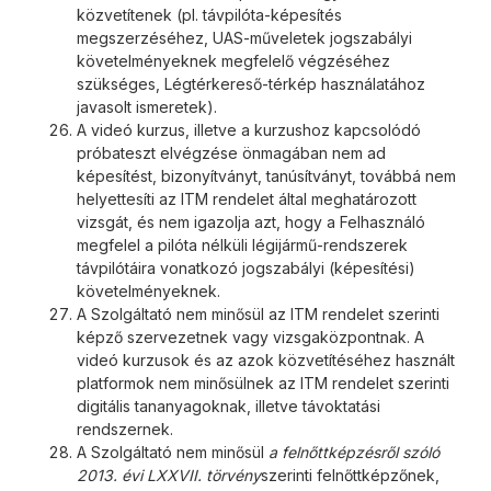
közvetítenek (pl. távpilóta-képesítés
megszerzéséhez, UAS-műveletek jogszabályi
követelményeknek megfelelő végzéséhez
szükséges, Légtérkereső-térkép használatához
javasolt ismeretek).
A videó kurzus, illetve a kurzushoz kapcsolódó
próbateszt elvégzése önmagában nem ad
képesítést, bizonyítványt, tanúsítványt, továbbá nem
helyettesíti az ITM rendelet által meghatározott
vizsgát, és nem igazolja azt, hogy a Felhasználó
megfelel a pilóta nélküli légijármű-rendszerek
távpilótáira vonatkozó jogszabályi (képesítési)
követelményeknek.
A Szolgáltató nem minősül az ITM rendelet szerinti
képző szervezetnek vagy vizsgaközpontnak. A
videó kurzusok és az azok közvetítéséhez használt
platformok nem minősülnek az ITM rendelet szerinti
digitális tananyagoknak, illetve távoktatási
rendszernek.
A Szolgáltató nem minősül
a felnőttképzésről szóló
2013. évi LXXVII. törvény
szerinti felnőttképzőnek,