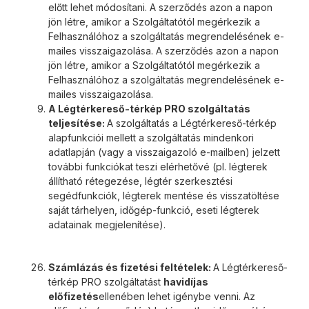
előtt lehet módosítani. A szerződés azon a napon
jön létre, amikor a Szolgáltatótól megérkezik a
Felhasználóhoz a szolgáltatás megrendelésének e-
mailes visszaigazolása. A szerződés azon a napon
jön létre, amikor a Szolgáltatótól megérkezik a
Felhasználóhoz a szolgáltatás megrendelésének e-
mailes visszaigazolása.
A Légtérkereső-térkép PRO szolgáltatás
teljesítése:
A szolgáltatás a Légtérkereső-térkép
alapfunkciói mellett a szolgáltatás mindenkori
adatlapján (vagy a visszaigazoló e-mailben) jelzett
további funkciókat teszi elérhetővé (pl. légterek
állítható rétegezése, légtér szerkesztési
segédfunkciók, légterek mentése és visszatöltése
saját tárhelyen, időgép-funkció, eseti légterek
adatainak megjelenítése).
Számlázás és fizetési feltételek:
A Légtérkereső-
térkép PRO szolgáltatást
havidíjas
előfizetés
ellenében lehet igénybe venni. Az