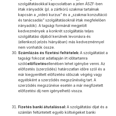
szolgáltatásokkal kapcsolatban a jelen ÁSZF-ben
írtak irányadók (pl. a zártkörű szakmai tartalmak
kapcsán a „videó kurzus” és a „szakmai konzultáció
és tanácsadás” szolgáltatásoknál írtak megfelelően
irányadók). A tagsági formánál megjelölt
kedvezmények a konkrét szolgáltatás teljes
szolgáltatási díjából kerülnek levonásra és
(ellenkező jelzés hiányában) más kedvezménnyel
nem vonhatók össze.
Számlázás és fizetési feltételek:
A szolgáltatást a
tagsági fokozat adatlapján írt időtartamra
szóló
előfizetés
ellenében lehet igénybe venni. Az
előfizetés (szerződés) határozatlan időre szól és a
már kiegyenlített előfizetési időszak végéig vagy
egyébként a szerződés megszűnéséig tart. A
szerződés megszűnése esetén a már megfizetett
előfizetési díj nem igényelhető vissza.
Fizetés banki átutalással:
A szolgáltatási díjat és a
számlán feltüntetett egyéb költségeket banki