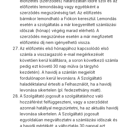
előfizetés (szerződés) határozatlan időre szól és az
előfizetés lemondásáig vagy egyébként a
szerződés megszűnéséig tart. Az előfizetés
bármikor lemondható a Fiókon keresztül. Lemondás
esetén a szolgáltatás a már kiegyenlített számlázási
időszak (hónap) végéig marad elérhető. A
szerződés megszűnése esetén a már megfizetett
előfizetési díj nem igényelhető vissza.
Az előfizetés első hónapjához kapcsolódó első
számla a visszaigazoló e-mail megérkezését
követően kerül kiállításra, a soron következő számla
pedig ezt követő 30 nap múlva (a tárgyhó
kezdetén). A havidíj a számlán megjelölt
fordulónapon kerül levonásra. A Szolgáltató
haladéktalanul értesíti a Felhasználót, ha a havidíj
levonása sikertelen (pl. fedezethiány miatt).
A Szolgáltató jogosult a szolgáltatáshoz való
hozzáférést felfüggeszteni, vagy a szerződést
azonnali hatállyal megszüntetni, ha az aktuális havidíj
levonása sikertelen. A Szolgáltató jogosult
egyoldalúan megváltoztatni a számlázási időszak és
a havidíj mértékét: a változtatás 30 nappal azt