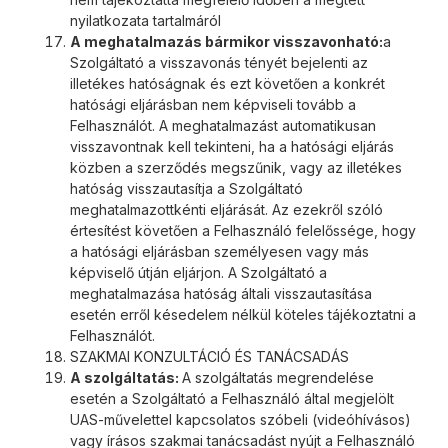
nyilatkozata tartalmáról
A meghatalmazás bármikor visszavonható:
a
Szolgáltató a visszavonás tényét bejelenti az
illetékes hatóságnak és ezt követően a konkrét
hatósági eljárásban nem képviseli tovább a
Felhasználót. A meghatalmazást automatikusan
visszavontnak kell tekinteni, ha a hatósági eljárás
közben a szerződés megszűnik, vagy az illetékes
hatóság visszautasítja a Szolgáltató
meghatalmazottkénti eljárását. Az ezekről szóló
értesítést követően a Felhasználó felelőssége, hogy
a hatósági eljárásban személyesen vagy más
képviselő útján eljárjon. A Szolgáltató a
meghatalmazása hatóság általi visszautasítása
esetén erről késedelem nélkül köteles tájékoztatni a
Felhasználót.
SZAKMAI KONZULTÁCIÓ ÉS TANÁCSADÁS
A szolgáltatás:
A szolgáltatás megrendelése
esetén a Szolgáltató a Felhasználó által megjelölt
UAS-művelettel kapcsolatos szóbeli (videóhívásos)
vagy írásos szakmai tanácsadást nyújt a Felhasználó