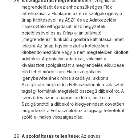
A szolgáltatás megrendelése:
A szolgáltatás
megrendelését és az ahhoz szükséges Fiók
létrehozását a Honlapon az erre szolgáló igénylő
űrlap kitöltésével, az ÁSZF és az Adatkezelési
Tájékoztató elfogadását jelző négyzetek
bejelölésével és az űrlap alján található
„megrendelés” funkciójú gombra kattintással lehet
jelezni. Az űrlap figyelmeztet a kötelezően
kitöltendő mezőkre vagy a nem megfelelően kitöltött
adatokra. A pontatlan adatokat, valamint a
kiválasztott szolgáltatást a megrendelés elküldése
előtt lehet módosítani. Ha a szolgáltatás
igénybevételének nincs akadálya, akkor a
Szolgáltató megküldi a Felhasználónak a választott
tagsági formának megfelelő összegű díjbekérőt. A
szerződés azon a napon jön létre, amikor a
Szolgáltatótól a díjbekérő kiegyenlítését követően
megérkezik a Felhasználóhoz a tagsági felvételről
szóló e-mailes visszaigazolás.
A szolgáltatás teljesítése:
Az egyes