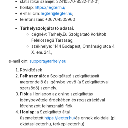
statisztikai számjel: 32410570-8532-113-01;
honlap:
https://legter.hu/
e-mail cím:
legter@legter.hu
;
telefonszám: +36704505960
Tárhelyszolgáltató adatai:
cégnév: Tárhely.Eu Szolgáltató Korlátolt
Felelősségű Társaság;
székhelye: 1144 Budapest, Ormánság utca 4.
X. em. 241.;
e-mail cím:
support@tarhely.eu
Rövidítések
Felhasználó:
a Szolgáltató szolgáltatásait
megrendelő és igénybe vevő (a Szolgáltatóval
szerződő) személy.
Fiók:
a Honlapon az online szolgáltatás
igénybevétele érdekében és regisztrációval
létrehozott felhasználói fiók.
Honlap:
a Szolgáltató által
üzemeltetett
https://legter.hu/
és ennek aloldalai (pl.
oktatas.legter.hu, terkep.legter.hu).