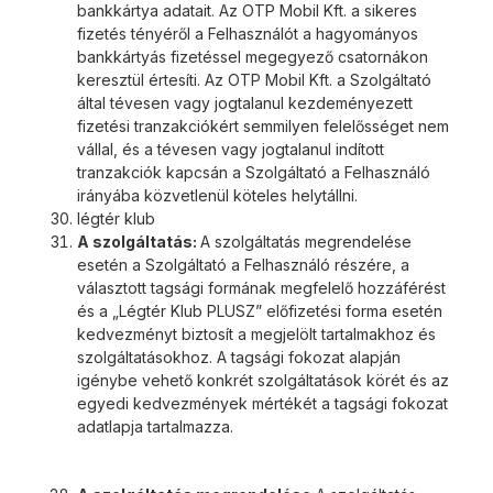
bankkártya adatait. Az OTP Mobil Kft. a sikeres
fizetés tényéről a Felhasználót a hagyományos
bankkártyás fizetéssel megegyező csatornákon
keresztül értesíti. Az OTP Mobil Kft. a Szolgáltató
által tévesen vagy jogtalanul kezdeményezett
fizetési tranzakciókért semmilyen felelősséget nem
vállal, és a tévesen vagy jogtalanul indított
tranzakciók kapcsán a Szolgáltató a Felhasználó
irányába közvetlenül köteles helytállni.
légtér klub
A szolgáltatás:
A szolgáltatás megrendelése
esetén a Szolgáltató a Felhasználó részére, a
választott tagsági formának megfelelő hozzáférést
és a „Légtér Klub PLUSZ” előfizetési forma esetén
kedvezményt biztosít a megjelölt tartalmakhoz és
szolgáltatásokhoz. A tagsági fokozat alapján
igénybe vehető konkrét szolgáltatások körét és az
egyedi kedvezmények mértékét a tagsági fokozat
adatlapja tartalmazza.