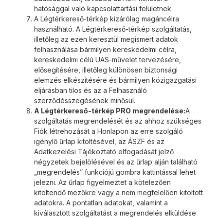
hatósággal való kapcsolattartási felületnek.
A Légtérkereső-térkép kizárólag magáncélra
használható. A Légtérkereső-térkép szolgáltatás,
illetőleg az ezen keresztül megismert adatok
felhasználása bármilyen kereskedelmi célra,
kereskedelmi célú UAS-művelet tervezésére,
elősegítésére, illetőleg különösen biztonsági
elemzés elkészítésére és bármilyen közigazgatási
eljárásban tilos és az a Felhasználó
szerződésszegésének minősül.
A Légtérkereső-térkép PRO megrendelése:
A
szolgáltatás megrendelését és az ahhoz szükséges
Fiók létrehozását a Honlapon az erre szolgáló
igénylő űrlap kitöltésével, az ÁSZF és az
Adatkezelési Tájékoztató elfogadását jelző
négyzetek bejelölésével és az űrlap alján található
„megrendelés” funkciójú gombra kattintással lehet
jelezni. Az űrlap figyelmeztet a kötelezően
kitöltendő mezőkre vagy a nem megfelelően kitöltött
adatokra. A pontatlan adatokat, valamint a
kiválasztott szolgáltatást a megrendelés elküldése