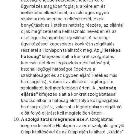
ügyintézés magában foglalja: a kérelem és
mellékletei elkészítését, a szükséges egyéb
szakmai dokumentáció elkészítését, ezek
benyújtását az illetékes hatóság részére, az eljárási
díjak megfizetését a Felhasználó nevében és az
esetleges hiánypótlás teljesítését. A hatósági
ügyintézéssel kapcsolatos konkrét szolgáltatás
részletei a Honlapon találhatók meg. Az
„illetékes
hatóság”
kifejezés alatt a konkrét szolgáltatás
kapcsán illetékes légiközlekedési hatóságot,
katonai légügyi hatóságot (ideértve a
szakhatóságot és az ügyben eljáró illetékes más
hatóságot is), valamint az illetékes légiforgalmi
szolgáltatót kell megfelelően érteni. A
„hatósági
eljárás”
kifejezés alatt a konkrét szolgáltatással
kapcsolatban a hatóság előtt folyó közigazgatási
hatósági eljárást, valamint a légiforgalmi szolgáltató
előtt folyó eljárást kell megfelelően érteni.
A szolgáltatás megrendelése:
A szolgáltatás
megrendelését a Honlapon az erre szolgáló igénylő
űrlap kitöltésével és az űrlap alján található „küldés”