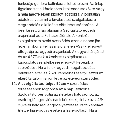
funkciójú gombra kattintással lehet jelezni. Az űrlap
figyelmeztet a kötelezően kitöltendő mezőkre vagy
a nem megfelelően kitöltött adatokra. A pontatlan
adatokat, valamint a kiválasztott szolgáltatást a
megrendelés elküldése előtt lehet módosítani. A
beérkezett űrlap alapján a Szolgáltató egyedi
árajánlatot ad a Felhasználónak. A konkrét
szolgáltatásra szóló szerződés azon a napon jön
létre, amikor a Felhasználó a jelen ÁSZF-fel együtt
elfogadja az egyedi árajánlatot. Az egyedi árajánlat
és az ÁSZF-nek a konkrét szolgáltatással
kapcsolatos rendelkezései együtt képezik a
szerződést. Ha a felek egyedi megállapodása
bármiben eltér az ÁSZF rendelkezéseitől, ezzel az
eltérő tartalommal jön létre az egyedi szerződés.
A szolgáltatás teljesítése:
A szerződés
teljesítésének időpontja az a nap, amikor a
Szolgáltató benyújtja az illetékes hatósághoz az
eseti légtér igénylés iránti kérelmet, illetve az UAS-
művelet hatósági engedélyeztetése iránti kérelmet
(illetve hiánypótlás esetén a hiánypótlást). Ha a