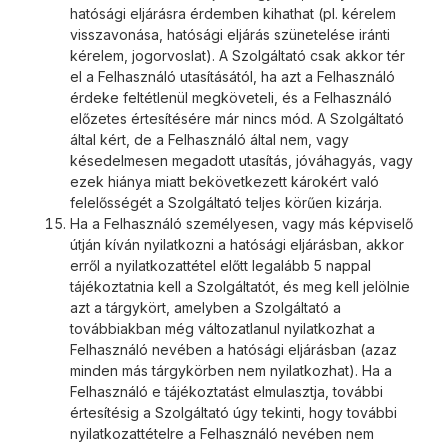
hatósági eljárásra érdemben kihathat (pl. kérelem
visszavonása, hatósági eljárás szünetelése iránti
kérelem, jogorvoslat). A Szolgáltató csak akkor tér
el a Felhasználó utasításától, ha azt a Felhasználó
érdeke feltétlenül megköveteli, és a Felhasználó
előzetes értesítésére már nincs mód. A Szolgáltató
által kért, de a Felhasználó által nem, vagy
késedelmesen megadott utasítás, jóváhagyás, vagy
ezek hiánya miatt bekövetkezett károkért való
felelősségét a Szolgáltató teljes körűen kizárja.
Ha a Felhasználó személyesen, vagy más képviselő
útján kíván nyilatkozni a hatósági eljárásban, akkor
erről a nyilatkozattétel előtt legalább 5 nappal
tájékoztatnia kell a Szolgáltatót, és meg kell jelölnie
azt a tárgykört, amelyben a Szolgáltató a
továbbiakban még változatlanul nyilatkozhat a
Felhasználó nevében a hatósági eljárásban (azaz
minden más tárgykörben nem nyilatkozhat). Ha a
Felhasználó e tájékoztatást elmulasztja, további
értesítésig a Szolgáltató úgy tekinti, hogy további
nyilatkozattételre a Felhasználó nevében nem