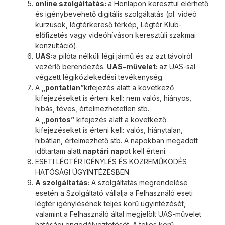
online szolgáltatás:
a Honlapon keresztül elérhető
és igénybevehető digitális szolgáltatás (pl. videó
kurzusok, légtérkereső térkép, Légtér Klub-
előfizetés vagy videóhíváson keresztüli szakmai
konzultáció).
UAS:
a pilóta nélküli légi jármű és az azt távolról
vezérlő berendezés.
UAS-művelet:
az UAS-sal
végzett légiközlekedési tevékenység.
A
„pontatlan”
kifejezés alatt a következő
kifejezéseket is érteni kell: nem valós, hiányos,
hibás, téves, értelmezhetetlen stb.
A
„pontos”
kifejezés alatt a következő
kifejezéseket is érteni kell: valós, hiánytalan,
hibátlan, értelmezhető stb. A napokban megadott
időtartam alatt
naptári nap
ot kell érteni.
ESETI LÉGTÉR IGÉNYLÉS ÉS KÖZREMŰKÖDÉS
HATÓSÁGI ÜGYINTÉZÉSBEN
A szolgáltatás:
A szolgáltatás megrendelése
esetén a Szolgáltató vállalja a Felhasználó eseti
légtér igénylésének teljes körű ügyintézését,
valamint a Felhasználó által megjelölt UAS-művelet
hatósági engedélyeztetését. A teljes körű