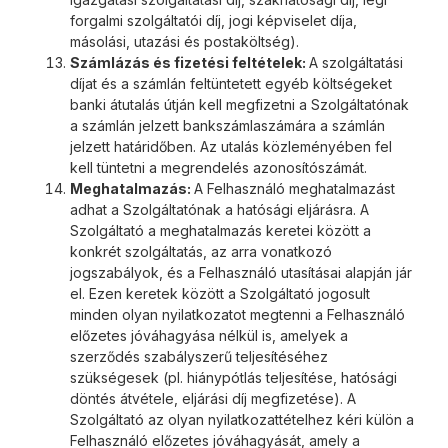
forgalmi szolgáltatói díj, jogi képviselet díja,
másolási, utazási és postaköltség).
Számlázás és fizetési feltételek:
A szolgáltatási
díjat és a számlán feltüntetett egyéb költségeket
banki átutalás útján kell megfizetni a Szolgáltatónak
a számlán jelzett bankszámlaszámára a számlán
jelzett határidőben. Az utalás közleményében fel
kell tüntetni a megrendelés azonosítószámát.
Meghatalmazás:
A Felhasználó meghatalmazást
adhat a Szolgáltatónak a hatósági eljárásra. A
Szolgáltató a meghatalmazás keretei között a
konkrét szolgáltatás, az arra vonatkozó
jogszabályok, és a Felhasználó utasításai alapján jár
el. Ezen keretek között a Szolgáltató jogosult
minden olyan nyilatkozatot megtenni a Felhasználó
előzetes jóváhagyása nélkül is, amelyek a
szerződés szabályszerű teljesítéséhez
szükségesek (pl. hiánypótlás teljesítése, hatósági
döntés átvétele, eljárási díj megfizetése). A
Szolgáltató az olyan nyilatkozattételhez kéri külön a
Felhasználó előzetes jóváhagyását, amely a