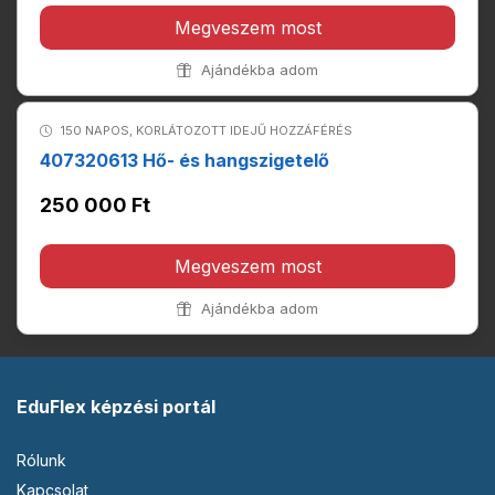
Megveszem most
Ajándékba adom
150 NAPOS, KORLÁTOZOTT IDEJŰ HOZZÁFÉRÉS
407320613 Hő- és hangszigetelő
250 000 Ft
Megveszem most
Ajándékba adom
EduFlex képzési portál
Rólunk
Kapcsolat