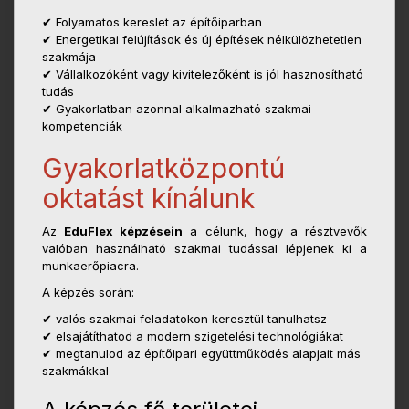
✔ Folyamatos kereslet az építőiparban
✔ Energetikai felújítások és új építések nélkülözhetetlen
szakmája
✔ Vállalkozóként vagy kivitelezőként is jól hasznosítható
tudás
✔ Gyakorlatban azonnal alkalmazható szakmai
kompetenciák
Gyakorlatközpontú
oktatást kínálunk
Az
EduFlex képzésein
a célunk, hogy a résztvevők
valóban használható szakmai tudással lépjenek ki a
munkaerőpiacra.
A képzés során:
✔ valós szakmai feladatokon keresztül tanulhatsz
✔ elsajátíthatod a modern szigetelési technológiákat
✔ megtanulod az építőipari együttműködés alapjait más
szakmákkal