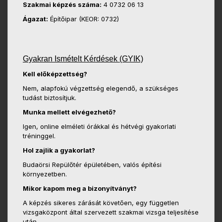
Szakmai képzés száma:
4 0732 06 13
Ágazat:
Építőipar (KEOR: 0732)
Gyakran Ismételt Kérdések (GYIK)
Kell előképzettség?
Nem, alapfokú végzettség elegendő, a szükséges
tudást biztosítjuk.
Munka mellett elvégezhető?
Igen, online elméleti órákkal és hétvégi gyakorlati
tréninggel.
Hol zajlik a gyakorlat?
Budaörsi Repülőtér épületében, valós építési
környezetben.
Mikor kapom meg a bizonyítványt?
A képzés sikeres zárását követően, egy független
vizsgaközpont által szervezett szakmai vizsga teljesítése
után.