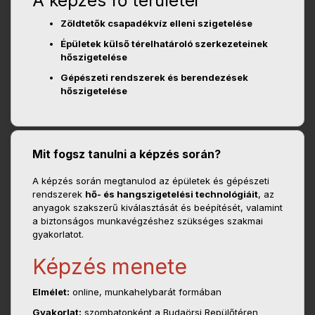
A képzés fő területei
Zöldtetők csapadékvíz elleni szigetelése
Épületek külső térelhatároló szerkezeteinek
hőszigetelése
Gépészeti rendszerek és berendezések
hőszigetelése
Mit fogsz tanulni a képzés során?
A képzés során megtanulod az épületek és gépészeti
rendszerek
hő- és hangszigetelési technológiáit
, az
anyagok szakszerű kiválasztását és beépítését, valamint
a biztonságos munkavégzéshez szükséges szakmai
gyakorlatot.
Képzés menete
Elmélet:
online, munkahelybarát formában
Gyakorlat:
szombatonként a Budaörsi Repülőtéren