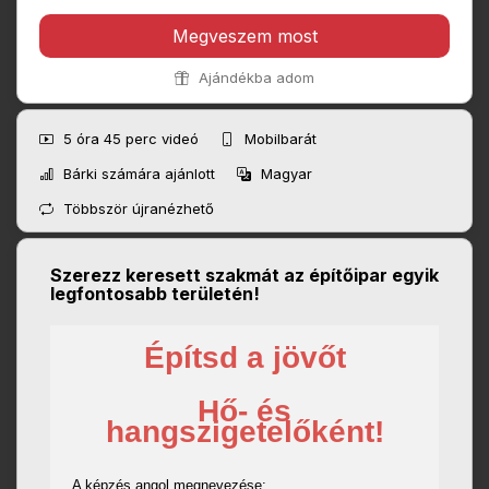
Megveszem most
Ajándékba adom
5 óra 45 perc
videó
Mobilbarát
Bárki számára ajánlott
Magyar
Többször újranézhető
Szerezz keresett szakmát az építőipar egyik
legfontosabb területén!
Építsd a jövőt
Hő- és
hangszigetelőként!
A képzés angol megnevezése: