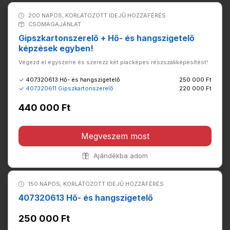
200 NAPOS, KORLÁTOZOTT IDEJŰ HOZZÁFÉRÉS
CSOMAGAJÁNLAT
Gipszkartonszerelő + Hő- és hangszigetelő
képzések egyben!
Végezd el egyszerre és szerezz két piacképes részszakképesítést!
407320613 Hő- és hangszigetelő
250 000 Ft
407320611 Gipszkartonszerelő
220 000 Ft
440 000 Ft
Megveszem most
Ajándékba adom
150 NAPOS, KORLÁTOZOTT IDEJŰ HOZZÁFÉRÉS
407320613 Hő- és hangszigetelő
250 000 Ft