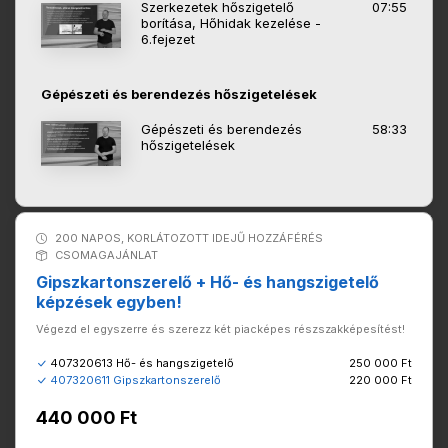
Szerkezetek hőszigetelő
07:55
borítása, Hőhidak kezelése -
6.fejezet
Gépészeti és berendezés hőszigetelések
Gépészeti és berendezés
58:33
hőszigetelések
200 NAPOS, KORLÁTOZOTT IDEJŰ HOZZÁFÉRÉS
CSOMAGAJÁNLAT
Gipszkartonszerelő + Hő- és hangszigetelő
képzések egyben!
Végezd el egyszerre és szerezz két piacképes részszakképesítést!
407320613 Hő- és hangszigetelő
250 000 Ft
407320611 Gipszkartonszerelő
220 000 Ft
440 000 Ft