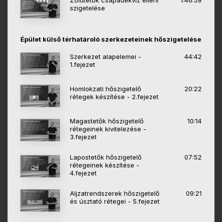
Zöldtetők csapadékvíz elleni
1:46:59
szigetelése
Épület külső térhatároló szerkezeteinek hőszigetelése
Szerkezet alapelemei -
44:42
1.fejezet
Homlokzati hőszigetelő
20:22
rétegek készítése - 2.fejezet
Magastetők hőszigetelő
10:14
rétegeinek kivitelezése -
3.fejezet
Lapostetők hőszigetelő
07:52
rétegeinek készítése -
4.fejezet
Aljzatrendszerek hőszigetelő
09:21
és úsztató rétegei - 5.fejezet