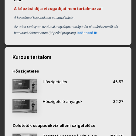
A képzési díj a vizsgadíjat nem tartalmazza!
A képzéssel kapcsolatos szakmai háttér:
Az adott tanfolyam sza
kmai megalapozottságát és oktatási szemléletét
letölthető itt.
bemutató dokumentum (képzési program)
Kurzus tartalom
Hőszigetelés
Hőszigetelés
46:57
Hőszigetelő anyagok
32:27
Zöldtetők csapadékvíz elleni szigetelése