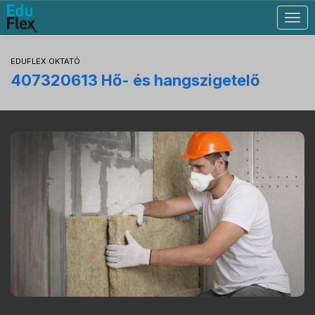
Togg
navig
EDUFLEX OKTATÓ
407320613 Hő- és hangszigetelő