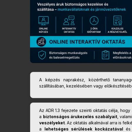
A képzés naprakész, közérthető tananyago
szállításában, kezelésében vagy előkészítéséb
Az ADR 1.3 fejezete szeinti oktatás célja, ho
a
biztonságos árukezelés szabályait
, valam
veszélyeket
. Az oktatás alkalmával arra is fe
a
lehetséges sérülések kockázatával
és 