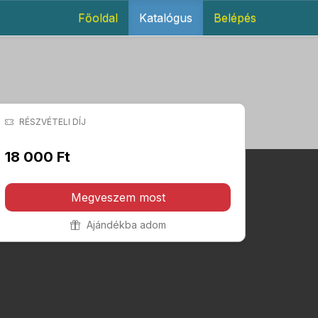
Főoldal
Katalógus
Belépés
RÉSZVÉTELI DÍJ
18 000 Ft
Megveszem most
Ajándékba adom