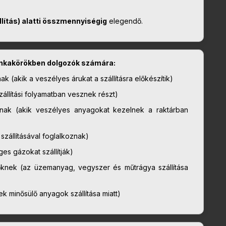
lítás) alatti összmennyiségig
elegendő.
munkakörökben dolgozók számára:
(akik a veszélyes árukat a szállításra előkészítik)
állítási folyamatban vesznek részt)
nak (akik veszélyes anyagokat kezelnek a raktárban
zállításával foglalkoznak)
s gázokat szállítják)
nek (az üzemanyag, vegyszer és műtrágya szállítása
k minősülő anyagok szállítása miatt)