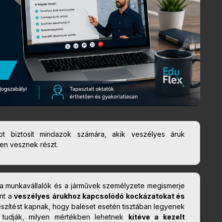
t biztosít mindazok számára, akik veszélyes áruk
en vesznek részt.
gy a munkavállalók és a járművek személyzete megismerje
int a
veszélyes árukhoz kapcsolódó kockázatokat és
lkészítést kapnak, hogy baleset esetén tisztában legyenek
tudják, milyen mértékben lehetnek
kitéve a kezelt