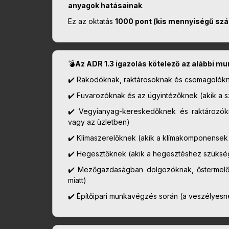
anyagok hatásainak
.
Ez az oktatás
1000 pont (kis mennyiségű szál
💣
Az ADR 1.3 igazolás kötelező az alábbi 
✔️ Rakodóknak, raktárosoknak és csomagolóknak 
✔️ Fuvarozóknak és az ügyintézőknek (akik a sz
✔️ Vegyianyag-kereskedőknek és raktározók
vagy az üzletben)
✔️ Klímaszerelőknek (akik a klímakomponensek s
✔️ Hegesztőknek (akik a hegesztéshez szüksége
✔️ Mezőgazdaságban dolgozóknak, őstermelők
miatt)
✔️ Építőipari munkavégzés során (a veszélyesne