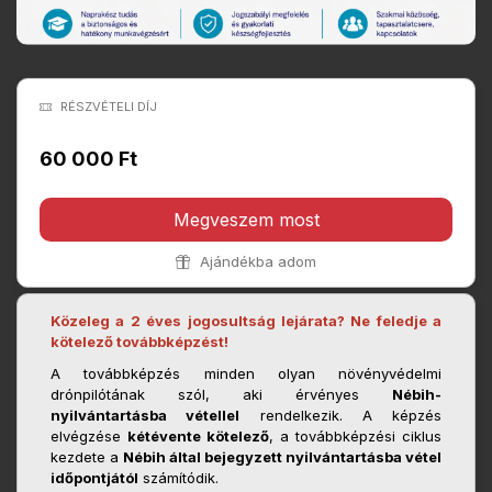
RÉSZVÉTELI DÍJ
60 000 Ft
Megveszem most
Ajándékba adom
Közeleg a 2 éves jogosultság lejárata? Ne feledje a
kötelező továbbképzést!
A továbbképzés minden olyan növényvédelmi
drónpilótának szól, aki érvényes
Nébih-
nyilvántartásba vétellel
rendelkezik. A képzés
elvégzése
kétévente kötelező
, a továbbképzési ciklus
kezdete a
Nébih által bejegyzett nyilvántartásba vétel
időpontjától
számítódik.