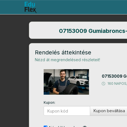
07153009 Gumiabroncs-j
Rendelés áttekintése
Nézd át megrendelésed részleteit!
07153009 Gu
160 NAPOS
Kupon:
Kupon beváltása