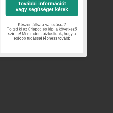
További információt
vagy segítséget kérek
Készen állsz a változásra?
Töltsd ki az űrlapot, és lépj a következő
szintre! Mi mindent biztosítunk, hogy a
legjobb tudással léphess tovább!