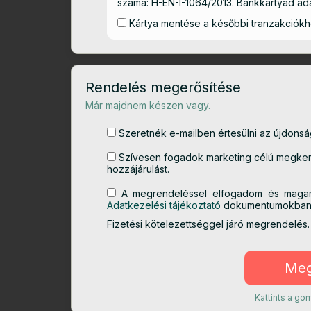
száma: H-EN-I-1064/2013. Bankkártyád ada
Kártya mentése a későbbi tranzakciók
Rendelés megerősítése
Már majdnem készen vagy.
Szeretnék e-mailben értesülni az újdonságo
Szívesen fogadok marketing célú megkere
hozzájárulást.
A megrendeléssel elfogadom és maga
Adatkezelési tájékoztató
dokumentumokban l
Fizetési kötelezettséggel járó megrendelés.
Kattints a g