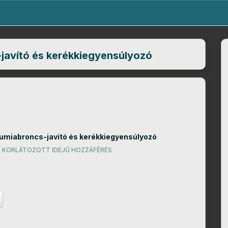
avító és kerékkiegyensúlyozó
miabroncs-javító és kerékkiegyensúlyozó
, KORLÁTOZOTT IDEJŰ HOZZÁFÉRÉS