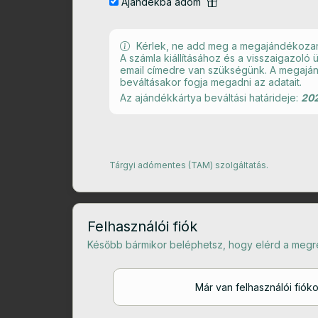
Ajándékba adom
Kérlek, ne add meg a megajándékozand
A számla kiállításához és a visszaigazoló
email címedre van szükségünk. A megaján
beváltásakor fogja megadni az adatait.
Az ajándékkártya beváltási határideje:
202
Tárgyi adómentes (TAM) szolgáltatás.
Felhasználói fiók
Később bármikor beléphetsz, hogy elérd a megr
Már van felhasználói fiók