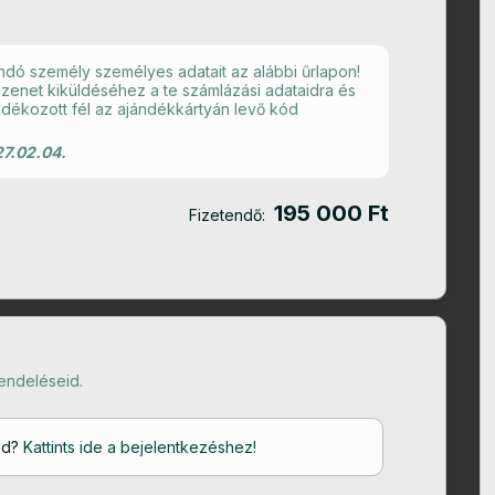
ó személy személyes adatait az alábbi űrlapon!
 üzenet kiküldéséhez a te számlázási adataidra és
dékozott fél az ajándékkártyán levő kód
7.02.04.
195 000 Ft
Fizetendő:
endeléseid.
od?
Kattints ide a bejelentkezéshez!