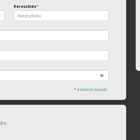
Keresztnév
*
*
kötelező mezők
dra.