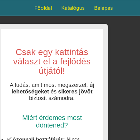
Főoldal
Katalógus
Belépés
Csak egy kattintás
választ el a fejlődés
útjától!
A tudás, amit most megszerzel,
új
lehetőségeket
és
sikeres jövőt
biztosít számodra.
Miért érdemes most
döntened?
✅ Azonnali hozzáférés:
Nincs