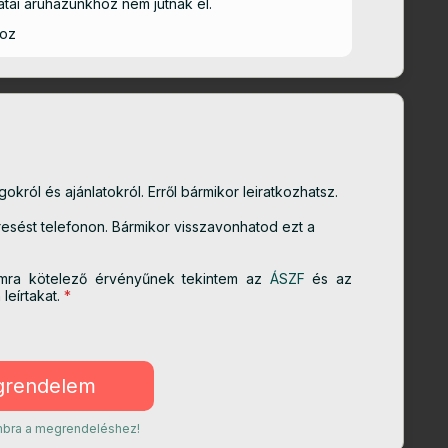
tai áruházunkhoz nem jutnak el.
hoz
król és ajánlatokról. Erről bármikor leiratkozhatsz.
sést telefonon. Bármikor visszavonhatod ezt a
mra kötelező érvényűnek tekintem az
ÁSZF
és az
eírtakat.
*
ombra a megrendeléshez!