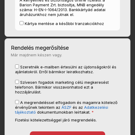
A kényelmes és biztonságos online fizetést a
Barion Payment Zrt. biztosítja, MNB engedély
száma: H-EN-I-1064/2013. Bankkártyád adatai
áruházunkhoz nem jutnak el.
Kártya mentése a későbbi tranzakciókhoz
Rendelés megerősítése
Már majdnem készen vagy.
Szeretnék e-mailben értesülni az újdonságokról és
ajánlatokról. Erről bármikor leiratkozhatsz.
Szívesen fogadok marketing célú megkeresést
telefonon. Bármikor visszavonhatod ezt a
hozzájárulást.
A megrendeléssel elfogadom és magamra kötelező
érvényűnek tekintem az
ÁSZF
és az
Adatkezelési
tájékoztató
dokumentumokban leírtakat.
*
Fizetési kötelezettséggel járó megrendelés.