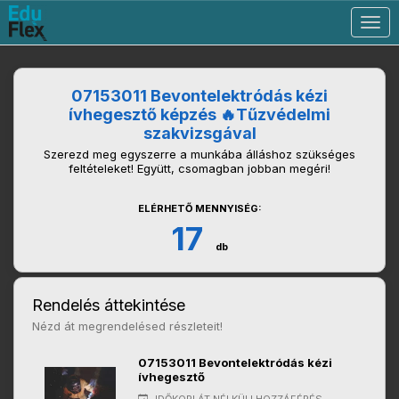
Togg
navig
07153011 Bevontelektródás kézi
ívhegesztő képzés 🔥Tűzvédelmi
szakvizsgával
Szerezd meg egyszerre a munkába álláshoz szükséges
feltételeket! Együtt, csomagban jobban megéri!
ELÉRHETŐ MENNYISÉG:
17
db
Rendelés áttekintése
Nézd át megrendelésed részleteit!
07153011 Bevontelektródás kézi
ívhegesztő