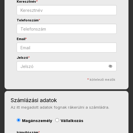
Keresztnév
*
Telefonszám
*
Email
*
Jelszó
*
*
kötelező mezők
Számlázási adatok
Az itt megadott adatok fognak rákerülni a számládra.
Magánszemély
Vállalkozás
Irányítószám
*