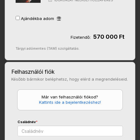
IDŐKORLÁT NÉLKÜLI HOZZÁFÉRÉS
Ajándékba adom
570 000 Ft
Fizetendő:
Tárgyi adómentes (TAM) szolgáltatás.
Felhasználói fiók
Később bármikor beléphetsz, hogy elérd a megrendeléseid.
Már van felhasználói fiókod?
Kattints ide a bejelentkezéshez!
Családnév
*