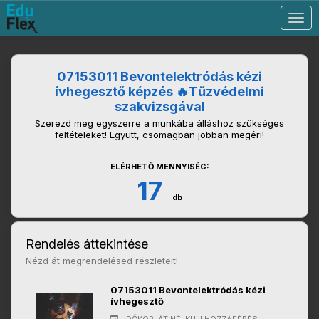
Togg
navig
07153011 Bevontelektródás kézi
ívhegesztő képzés 🔥Tűzvédelmi
szakvizsgával
Szerezd meg egyszerre a munkába álláshoz szükséges
feltételeket! Együtt, csomagban jobban megéri!
ELÉRHETŐ MENNYISÉG:
17
db
Rendelés áttekintése
Nézd át megrendelésed részleteit!
07153011 Bevontelektródás kézi
ívhegesztő