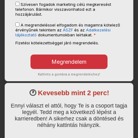
Szívesen fogadok marketing célú megkeresést
telefonon. Bármikor visszavonhatod ezt a
hozzájárulást.
A megrendeléssel elfogadom és magamra kötelező
érvényűnek tekintem az
ÁSZF
és az
Adatkezelési
tájékoztató
dokumentumokban leírtakat.
*
Fizetési kötelezettséggel járó megrendelés.
Kattints a gombra a megrendeléshez!
🕐
Kevesebb mint 2 perc!
Ennyi választ el attól, hogy Te is a csoport tagja
legyél. Tedd meg a következő lépést a
karrieredben! A sikerhez csak a döntésed és
néhány kattintás hiányzik.