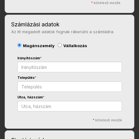
*
kötelező mezők
Számlázási adatok
Az itt megadott adatok fognak rákerülni a számládra.
Magánszemély
Vállalkozás
Irányítószám
*
Település
*
Utca, házszám
*
*
kötelező mezők