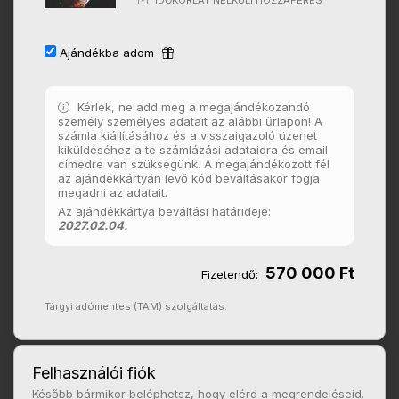
IDŐKORLÁT NÉLKÜLI HOZZÁFÉRÉS
Ajándékba adom
Kérlek, ne add meg a megajándékozandó
személy személyes adatait az alábbi űrlapon! A
számla kiállításához és a visszaigazoló üzenet
kiküldéséhez a te számlázási adataidra és email
címedre van szükségünk. A megajándékozott fél
az ajándékkártyán levő kód beváltásakor fogja
megadni az adatait.
Az ajándékkártya beváltási határideje:
2027.02.04.
570 000 Ft
Fizetendő:
Tárgyi adómentes (TAM) szolgáltatás.
Felhasználói fiók
Később bármikor beléphetsz, hogy elérd a megrendeléseid.