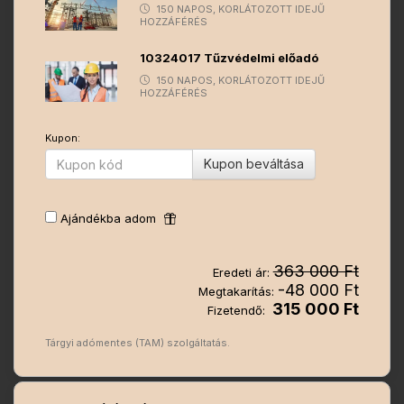
150 NAPOS, KORLÁTOZOTT IDEJŰ
HOZZÁFÉRÉS
10324017 Tűzvédelmi előadó
150 NAPOS, KORLÁTOZOTT IDEJŰ
HOZZÁFÉRÉS
Kupon:
Kupon beváltása
Ajándékba adom
363 000 Ft
Eredeti ár:
-48 000 Ft
Megtakarítás:
315 000 Ft
Fizetendő:
Tárgyi adómentes (TAM) szolgáltatás.