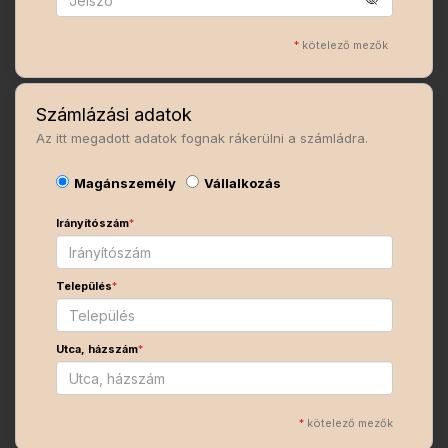
*
kötelező mezők
Számlázási adatok
Az itt megadott adatok fognak rákerülni a számládra.
Magánszemély
Vállalkozás
Irányítószám
*
Település
*
Utca, házszám
*
*
kötelező mezők