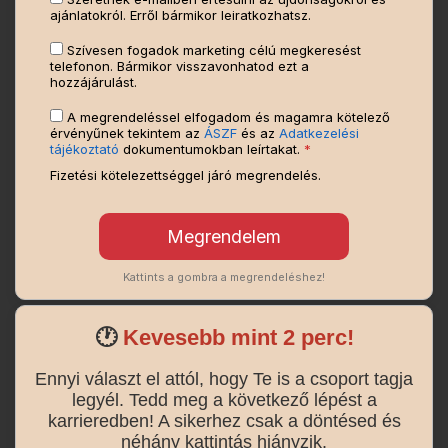
ajánlatokról. Erről bármikor leiratkozhatsz.
Szívesen fogadok marketing célú megkeresést
telefonon. Bármikor visszavonhatod ezt a
hozzájárulást.
A megrendeléssel elfogadom és magamra kötelező
érvényűnek tekintem az
ÁSZF
és az
Adatkezelési
tájékoztató
dokumentumokban leírtakat.
*
Fizetési kötelezettséggel járó megrendelés.
Kattints a gombra a megrendeléshez!
🕐
Kevesebb mint 2 perc!
Ennyi választ el attól, hogy Te is a csoport tagja
legyél. Tedd meg a következő lépést a
karrieredben! A sikerhez csak a döntésed és
néhány kattintás hiányzik.