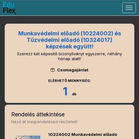
Togg
navig
Munkavédelmi előadó (10224002) és
Tűzvédelmi előadó (10324017)
képzések együtt!
Szerezz két képesítő bizonyítványt egyszerre, néhány
hónap alatt!
Csomagajánlat
ELÉRHETŐ MENNYISÉG:
1
db
Rendelés áttekintése
Nézd át megrendelésed részleteit!
10224002 Munkavédelmi előadó