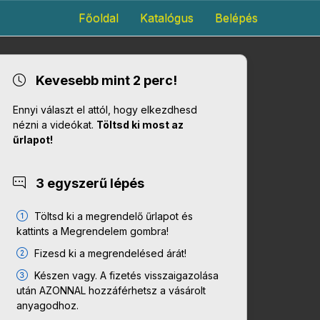
Főoldal
Katalógus
Belépés
Kevesebb mint 2 perc!
Ennyi választ el attól, hogy elkezdhesd
nézni a videókat.
Töltsd ki most az
űrlapot!
3 egyszerű lépés
Töltsd ki a megrendelő űrlapot és
kattints a Megrendelem gombra!
Fizesd ki a megrendelésed árát!
Készen vagy. A fizetés visszaigazolása
után AZONNAL hozzáférhetsz a vásárolt
anyagodhoz.