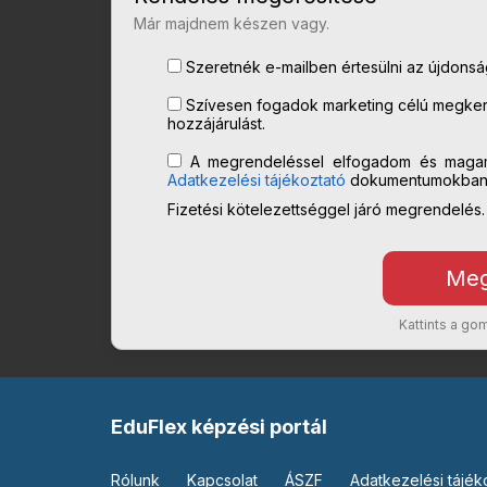
Már majdnem készen vagy.
Szeretnék e-mailben értesülni az újdonságo
Szívesen fogadok marketing célú megkere
hozzájárulást.
A megrendeléssel elfogadom és maga
Adatkezelési tájékoztató
dokumentumokban l
Fizetési kötelezettséggel járó megrendelés.
Kattints a g
EduFlex képzési portál
Rólunk
Kapcsolat
ÁSZF
Adatkezelési tájék