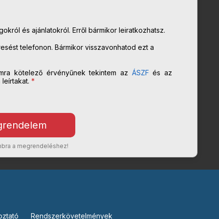
król és ajánlatokról. Erről bármikor leiratkozhatsz.
sést telefonon. Bármikor visszavonhatod ezt a
mra kötelező érvényűnek tekintem az
ÁSZF
és az
eírtakat.
*
ombra a megrendeléshez!
oztató
Rendszerkövetelmények