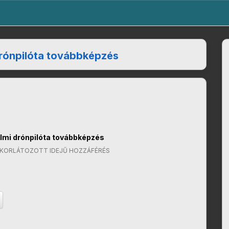
rónpilóta továbbképzés
mi drónpilóta továbbképzés
 KORLÁTOZOTT IDEJŰ HOZZÁFÉRÉS