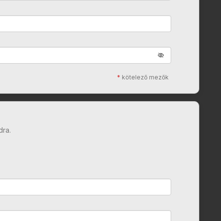
*
kötelező mezők
dra.