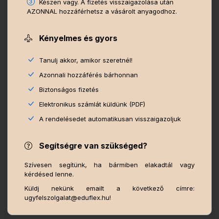
Készen vagy. A fizetés visszaigazolása után
AZONNAL hozzáférhetsz a vásárolt anyagodhoz.
Kényelmes és gyors
Tanulj akkor, amikor szeretnél!
Azonnali hozzáférés bárhonnan
Biztonságos fizetés
Elektronikus számlát küldünk (PDF)
A rendelésedet automatikusan visszaigazoljuk
Segítségre van szükséged?
Szívesen segítünk, ha bármiben elakadtál vagy
kérdésed lenne.
Küldj nekünk emailt a következő címre:
ugyfelszolgalat@eduflex.hu!