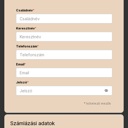
Családnév
*
Keresztnév
*
Telefonszám
*
Email
*
Jelszó
*
*
kötelező mezők
Számlázási adatok