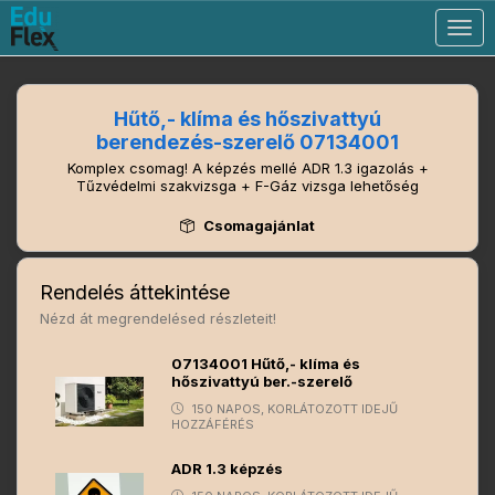
Togg
navig
Hűtő,- klíma és hőszivattyú
berendezés-szerelő 07134001
Komplex csomag! A képzés mellé ADR 1.3 igazolás +
Tűzvédelmi szakvizsga + F-Gáz vizsga lehetőség
Csomagajánlat
Rendelés áttekintése
Nézd át megrendelésed részleteit!
07134001 Hűtő,- klíma és
hőszivattyú ber.-szerelő
150 NAPOS, KORLÁTOZOTT IDEJŰ
HOZZÁFÉRÉS
ADR 1.3 képzés