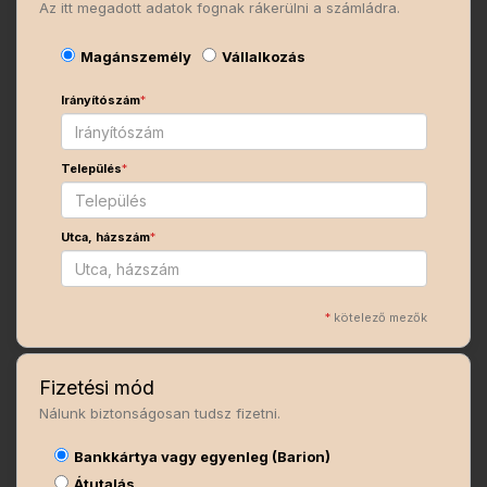
Az itt megadott adatok fognak rákerülni a számládra.
Magánszemély
Vállalkozás
Irányítószám
*
Település
*
Utca, házszám
*
*
kötelező mezők
Fizetési mód
Nálunk biztonságosan tudsz fizetni.
Bankkártya vagy egyenleg (Barion)
Átutalás