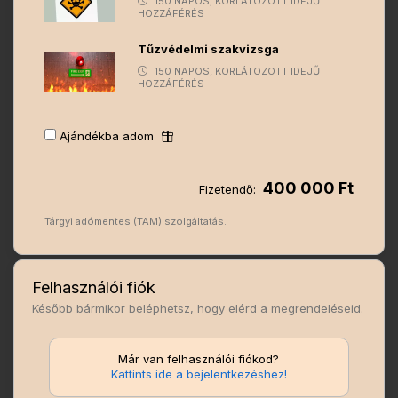
150 NAPOS, KORLÁTOZOTT IDEJŰ
HOZZÁFÉRÉS
Tűzvédelmi szakvizsga
150 NAPOS, KORLÁTOZOTT IDEJŰ
HOZZÁFÉRÉS
Ajándékba adom
400 000 Ft
Fizetendő:
Tárgyi adómentes (TAM) szolgáltatás.
Felhasználói fiók
Később bármikor beléphetsz, hogy elérd a megrendeléseid.
Már van felhasználói fiókod?
Kattints ide a bejelentkezéshez!