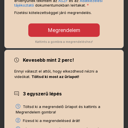
érvényűnek tekintem az
ÁSZF
és az
Adatkezelési
tájékoztató
dokumentumokban leírtakat.
*
Fizetési kötelezettséggel járó megrendelés.
Kattints a gombra a megrendeléshez!
Kevesebb mint 2 perc!
Ennyi választ el attól, hogy elkezdhesd nézni a
videókat.
Töltsd ki most az űrlapot!
3 egyszerű lépés
Töltsd ki a megrendelő űrlapot és kattints a
Megrendelem gombra!
Fizesd ki a megrendelésed árát!