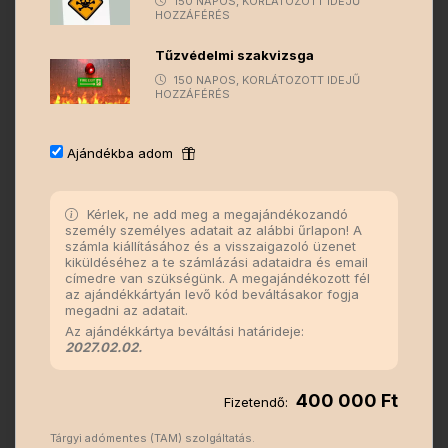
150 NAPOS, KORLÁTOZOTT IDEJŰ
HOZZÁFÉRÉS
Tűzvédelmi szakvizsga
150 NAPOS, KORLÁTOZOTT IDEJŰ
HOZZÁFÉRÉS
Ajándékba adom
Kérlek, ne add meg a megajándékozandó
személy személyes adatait az alábbi űrlapon! A
számla kiállításához és a visszaigazoló üzenet
kiküldéséhez a te számlázási adataidra és email
címedre van szükségünk. A megajándékozott fél
az ajándékkártyán levő kód beváltásakor fogja
megadni az adatait.
Az ajándékkártya beváltási határideje:
2027.02.02.
400 000 Ft
Fizetendő:
Tárgyi adómentes (TAM) szolgáltatás.