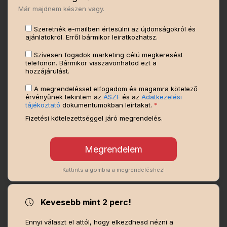
Már majdnem készen vagy.
Szeretnék e-mailben értesülni az újdonságokról és
ajánlatokról. Erről bármikor leiratkozhatsz.
Szívesen fogadok marketing célú megkeresést
telefonon. Bármikor visszavonhatod ezt a
hozzájárulást.
A megrendeléssel elfogadom és magamra kötelező
érvényűnek tekintem az
ÁSZF
és az
Adatkezelési
tájékoztató
dokumentumokban leírtakat.
*
Fizetési kötelezettséggel járó megrendelés.
Kattints a gombra a megrendeléshez!
Kevesebb mint 2 perc!
Ennyi választ el attól, hogy elkezdhesd nézni a