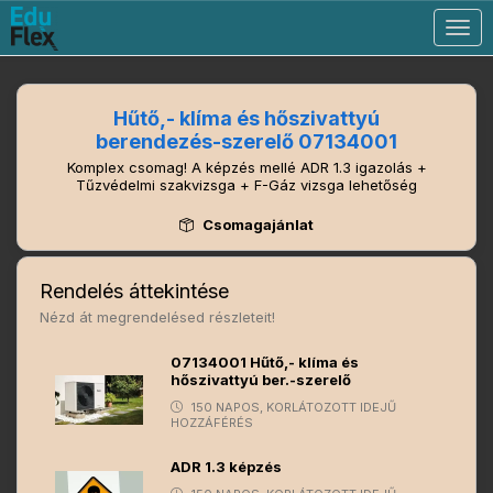
Togg
navig
Hűtő,- klíma és hőszivattyú
berendezés-szerelő 07134001
Komplex csomag! A képzés mellé ADR 1.3 igazolás +
Tűzvédelmi szakvizsga + F-Gáz vizsga lehetőség
Csomagajánlat
Rendelés áttekintése
Nézd át megrendelésed részleteit!
07134001 Hűtő,- klíma és
hőszivattyú ber.-szerelő
150 NAPOS, KORLÁTOZOTT IDEJŰ
HOZZÁFÉRÉS
ADR 1.3 képzés