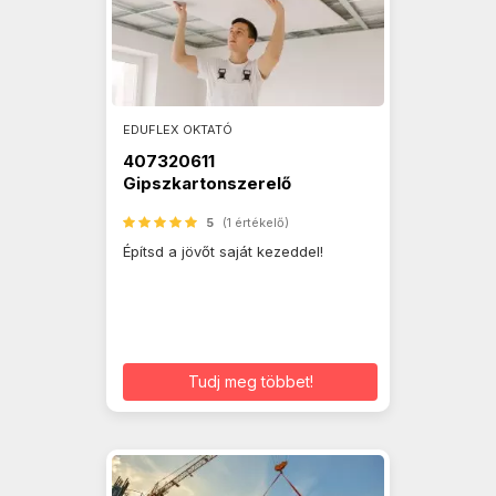
EDUFLEX OKTATÓ
407320611
Gipszkartonszerelő
5
(1 értékelő)
Építsd a jövőt saját kezeddel!
Tudj meg többet!