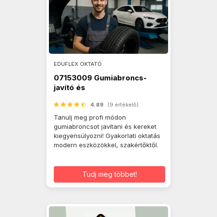
EDUFLEX OKTATÓ
07153009 Gumiabroncs-
javító és
kerékkiegyensúlyozó
4.89
(9 értékelő)
Tanulj meg profi módon
gumiabroncsot javítani és kereket
kiegyensúlyozni! Gyakorlati oktatás
modern eszközökkel, szakértőktől.
Tudj meg többet!