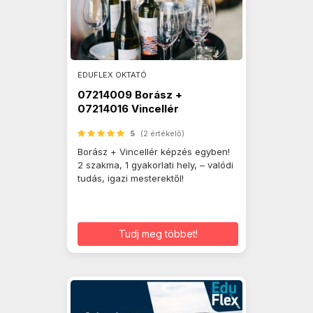
EDUFLEX OKTATÓ
07214009 Borász +
07214016 Vincellér
5
(2 értékelő)
Borász + Vincellér képzés egyben!
2 szakma, 1 gyakorlati hely, – valódi
tudás, igazi mesterektől!
Tudj meg többet!