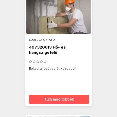
EDUFLEX OKTATÓ
407320613 Hő- és
hangszigetelő
Építsd a jövőt saját kezeddel!
Tudj meg többet!