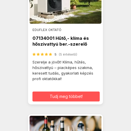
EDUFLEX OKTATÓ
07134001 Hűtő,- klíma és
hőszivattyú ber.-szerelő
5
(5 értékelő)
Szerelje a jövőt! Klíma, hűtés,
hőszivattyú – piacképes szakma,
keresett tudás, gyakorlati képzés
profi oktatókkal!
Tudj meg többet!