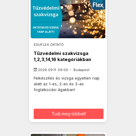
EDUFLEX OKTATÓ
Tűzvédelmi szakvizsga
1,2,3,14,16 kategóriákban
2026.09.11. 09:00
Budapest
Felkészítés és vizsga egyetlen nap
alatt az 1-es, 2-es és 3-as
foglalkozási ágakban!
Tudj meg többet!