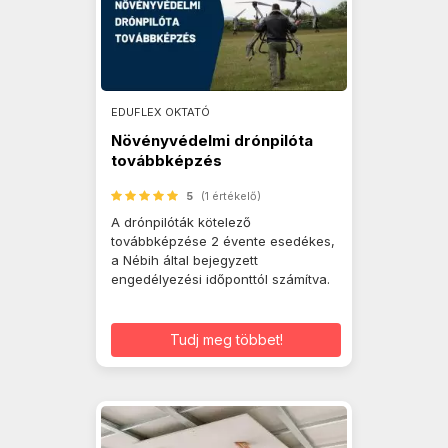
EDUFLEX OKTATÓ
Növényvédelmi drónpilóta
továbbképzés
5
(1 értékelő)
A drónpilóták kötelező
továbbképzése 2 évente esedékes,
a Nébih által bejegyzett
engedélyezési időponttól számítva.
Tudj meg többet!