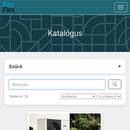
Togg
navig
Katalógus
Szűrő
Találatok:
25